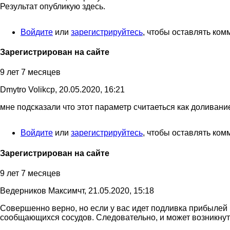
Ответ
Результат опубликую здесь.
на
Добрый
Войдите
или
зарегистрируйтесь
, чтобы оставлять ко
день!
При…
от
Зарегистрирован на сайте
Ведерников
Максим
9 лет 7 месяцев
Dmytro Volik
ср, 20.05.2020, 16:21
мне подсказали что этот параметр считаеться как доливание
Ответ
на
Войдите
или
зарегистрируйтесь
, чтобы оставлять ко
Спасибо
за
ответ,
Зарегистрирован на сайте
попробую…
от
9 лет 7 месяцев
Dmytro
Volik
Ведерников Максим
чт, 21.05.2020, 15:18
Совершенно верно, но если у вас идет подливка прибылей (
Ответ
сообщающихся сосудов. Следовательно, и может возникнуть
на