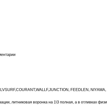
мментарии
EF, LVSURF,COURANT,WALLF,JUNCTION, FEEDLEN, NIYAMA,
ии, литниковая воронка на 1\3 полная, а в отливках физич