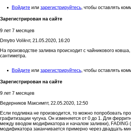
мне
Войдите
или
зарегистрируйтесь
, чтобы оставлять ко
подсказали
что
этот…
Зарегистрирован на сайте
от
Dmytro
9 лет 7 месяцев
Volik
Dmytro Volik
чт, 21.05.2020, 16:20
На производстве заливка происходит с чайникового ковша
Ответ
сантиметра.
на
мне
Войдите
или
зарегистрируйтесь
, чтобы оставлять ко
подсказали
что
этот…
Зарегистрирован на сайте
от
Dmytro
9 лет 7 месяцев
Volik
Ведерников Максим
пт, 22.05.2020, 12:50
Если подливка не производится, то можно попробовать п
графитизации чугуна. Он изменяется от 0 до 1. Для ферри
между вводом модификатора и началом заливки), FADING (Ж
модификатора заканчивается примерно через двадцать мину