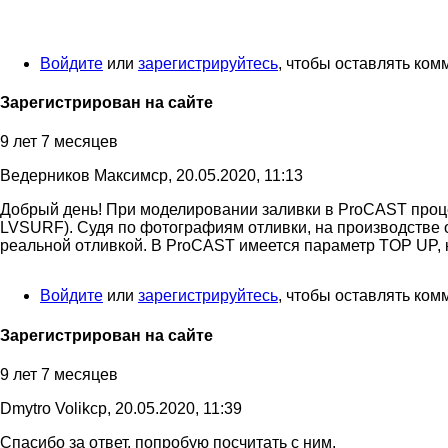
Войдите
или
зарегистрируйтесь
, чтобы оставлять ко
Зарегистрирован на сайте
9 лет 7 месяцев
Ведерников Максим
ср, 20.05.2020, 11:13
Добрый день! При моделировании заливки в ProCAST проц
Ответ
LVSURF). Судя по фотографиям отливки, на производстве о
на
реальной отливкой. В ProCAST имеется параметр TOP UP, к
Изменяю
такие
Войдите
или
зарегистрируйтесь
, чтобы оставлять ко
параметры:
…
от
Зарегистрирован на сайте
Dmytro
Volik
9 лет 7 месяцев
Dmytro Volik
ср, 20.05.2020, 11:39
Спасибо за ответ, попробую посчитать с ним.