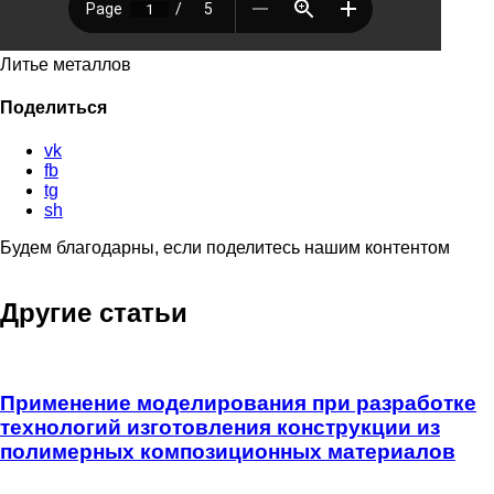
Решения
Литье металлов
Поделиться
vk
fb
tg
sh
Будем благодарны, если поделитесь нашим контентом
Другие статьи
Применение моделирования при разработке
технологий изготовления конструкции из
полимерных композиционных материалов