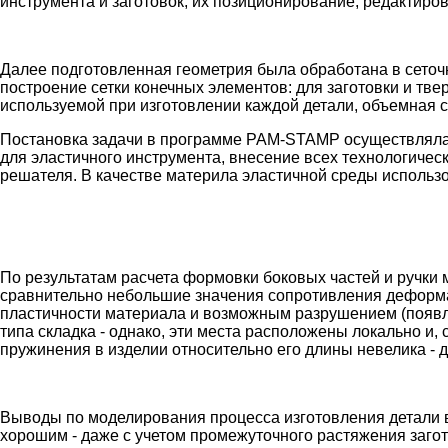
инструмента и заготовок, их позиционирование, редактиро
Далее подготовленная геометрия была обработана в сето
построение сетки конечных элементов: для заготовки и твер
используемой при изготовлении каждой детали, объемная 
Постановка задачи в программе PAM-STAMP осуществлялас
для эластичного инструмента, внесение всех технологичес
решателя. В качестве материла эластичной среды использо
По результатам расчета формовки боковых частей и ручки 
сравнительно небольшие значения сопротивления деформац
пластичности материала и возможным разрушением (появл
типа складка - однако, эти места расположены локально и,
пружинения в изделии относительно его длины невелика -
Выводы по моделирования процесса изготовления детали в
хорошим - даже с учетом промежуточного растяжения загот