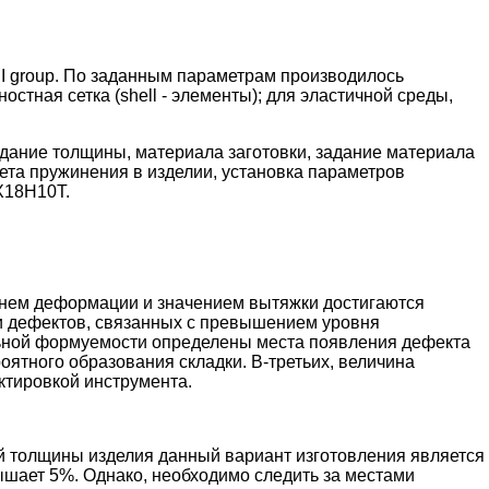
I group. По заданным параметрам производилось
стная сетка (shell - элементы); для эластичной среды,
дание толщины, материала заготовки, задание материала
ета пружинения в изделии, установка параметров
Х18Н10Т.
овнем деформации и значением вытяжки достигаются
и дефектов, связанных с превышением уровня
льной формуемости определены места появления дефекта
роятного образования складки. В-третьих, величина
ктировкой инструмента.
й толщины изделия данный вариант изготовления является
ышает 5%. Однако, необходимо следить за местами