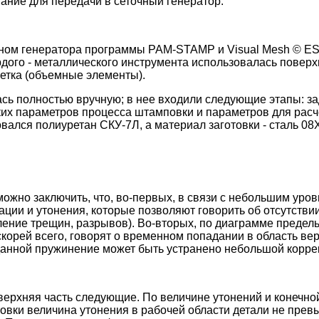
вание для передачи в сеточный генератор.
чном генератора программы PAM-STAMP и Visual Mesh © ES
дого - металлического инструмента использовалась поверхно
сетка (объемные элементы).
ь полностью вручную; в нее входили следующие этапы: за
ких параметров процесса штамповки и параметров для расч
вался полиуретан СКУ-7Л, а материал заготовки - сталь 08
можно заключить, что, во-первых, в связи с небольшим ур
ии и утонения, которые позволяют говорить об отсутстви
ение трещин, разрывов). Во-вторых, по диаграмме преде
 скорей всего, говорят о временном попадании в область ве
 данной пружинение может быть устранено небольшой корре
ерхняя часть следующие. По величине утонений и конечно
овки величина утонения в рабочей области детали не прев